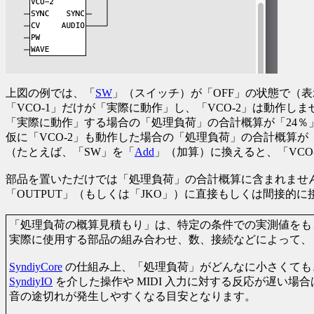
上図の例では、「
SW
」（スイッチ）が「OFF」の状態で（表
「VCO-1」だけが「実際に動作」し、「VCO-2」は動作しま
「実際に動作」する場合の「処理負荷」の合計概算が「24％
仮に「VCO-2」も動作した場合の「処理負荷」の合計概算が
（たとえば、「SW」を「
Add
」（加算）に換えると、「VCO
部品を置いただけでは「処理負荷」の合計概算に含まれませ
「OUTPUT」（もしくは「JKO」）に直接もしくは間接的
「処理負荷の概算見積もり」は、特定の条件での実測値をも
実際に使用する部品の組み合わせ、数、接続などによって、
SyndiyCore
の仕組み上、「処理負荷」がどんなに小さくても
SyndiyIO
を介した操作や MIDI 入力に対する反応が遅い
音の途切れが発生しやすくなる目安となります。