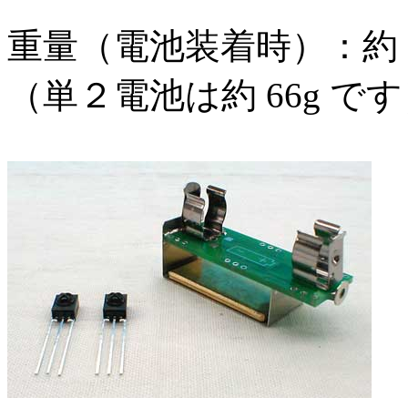
重量（電池装着時）：約 3
（単２電池は約 66g で