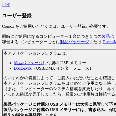
目次
ユーザー登録
Comox をご使用いただくには、ユーザー登録が必要です。
同時にご使用になるコンピューター１台につき１つの
製品パ
稼働するコンピューターごとに
製品パッケージ
または
Docto
本アプリケーションプログラムは、
製品パッケージ
に付属の USB メモリー
DoctorMX
（USB/DMX インターフェース）
のいずれかの装置によって、ご購入いただいたことを確認し
本アプリケーションプログラムをはじめてご使用になる時、
（また、コンピューターのシステム構成を変更したり、再イ
いったん確認が完了しましたら、通常のご使用時は接続する
製品パッケージに付属の USB メモリーは大切に保管して下
製品パッケージに付属の USB メモリーには、書き込み、
紛失の場合も再発行しません。